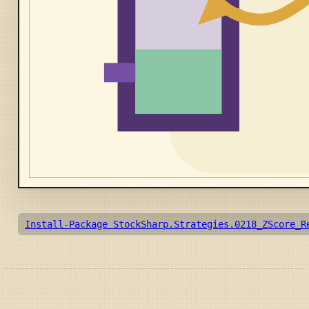
Install-Package StockSharp.Strategies.0218_ZScore_R