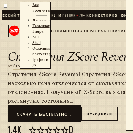
Все
продукты
КИЙ ТРЕЙДИНГ ДЛЯ .NET И PYTHON
✦
70
+ КОННЕКТОРОВ · БИРЖИ 
Дизайнер
Терминал
СТОИМОСТЬ
БЛОГ
РАЗРАБОТКА
ЧАТ
Гидра
API
Shell
Облачный
Стратегия ZScore Reversa
бэктестер
Графики
JS
от
StockSharp
Стратегия ZScore Reversal Стратегия ZScore 
насколько цена отклоняется от скользящей 
отклонениях. Полученный Z‑Score выявляет
растянутые состояния...
СКАЧАТЬ БЕСПЛАТНО
→
ИСХОДНИКИ
1,4K
☆☆☆☆☆
0