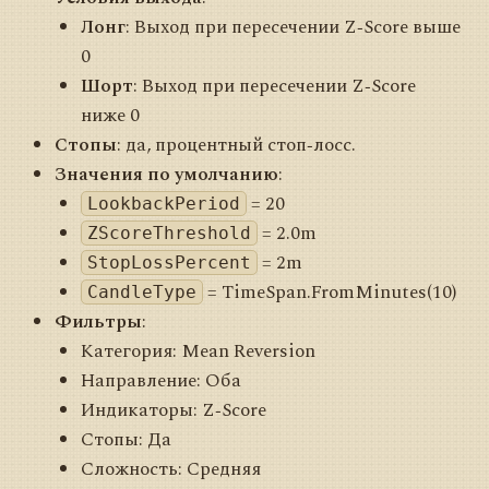
Лонг
: Выход при пересечении Z‑Score выше
0
Шорт
: Выход при пересечении Z‑Score
ниже 0
Стопы
: да, процентный стоп‑лосс.
Значения по умолчанию
:
= 20
LookbackPeriod
= 2.0m
ZScoreThreshold
= 2m
StopLossPercent
= TimeSpan.FromMinutes(10)
CandleType
Фильтры
:
Категория: Mean Reversion
Направление: Оба
Индикаторы: Z‑Score
Стопы: Да
Сложность: Средняя