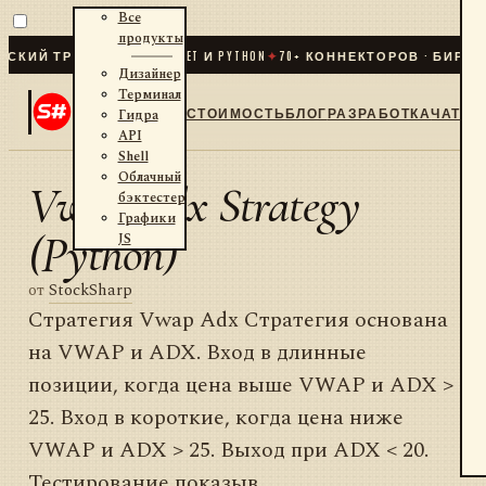
Все
продукты
ИЙ ТРЕЙДИНГ ДЛЯ .NET И PYTHON
✦
70
+ КОННЕКТОРОВ · БИРЖИ ·
Дизайнер
Терминал
СТОИМОСТЬ
БЛОГ
РАЗРАБОТКА
ЧАТ
Гидра
API
Shell
Облачный
Vwap Adx Strategy
бэктестер
Графики
(Python)
JS
от
StockSharp
Стратегия Vwap Adx Стратегия основана
на VWAP и ADX. Вход в длинные
позиции, когда цена выше VWAP и ADX >
25. Вход в короткие, когда цена ниже
VWAP и ADX > 25. Выход при ADX < 20.
Тестирование показыв...