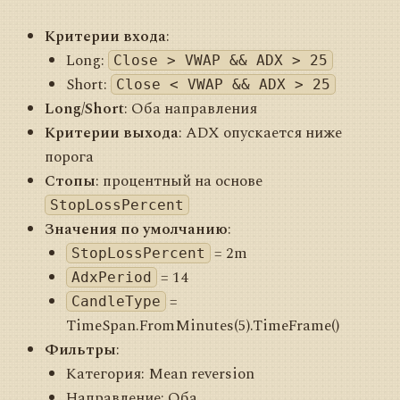
Критерии входа
:
Long:
Close > VWAP && ADX > 25
Short:
Close < VWAP && ADX > 25
Long/Short
: Оба направления
Критерии выхода
: ADX опускается ниже
порога
Стопы
: процентный на основе
StopLossPercent
Значения по умолчанию
:
= 2m
StopLossPercent
= 14
AdxPeriod
=
CandleType
TimeSpan.FromMinutes(5).TimeFrame()
Фильтры
:
Категория: Mean reversion
Направление: Оба